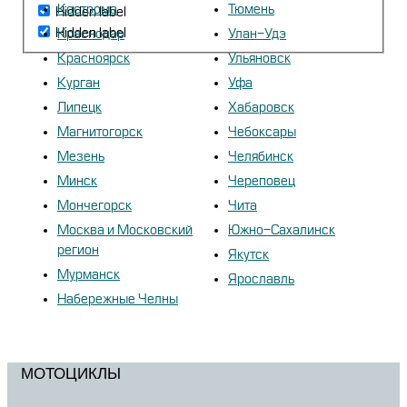
Кострома
Тюмень
Hidden label
Hidden label
Краснодар
Улан-Удэ
Красноярск
Ульяновск
Курган
Уфа
Липецк
Хабаровск
Магнитогорск
Чебоксары
Мезень
Челябинск
Минск
Череповец
Мончегорск
Чита
Москва и Московский
Южно-Сахалинск
регион
Якутск
Мурманск
Ярославль
Набережные Челны
МОТОЦИКЛЫ