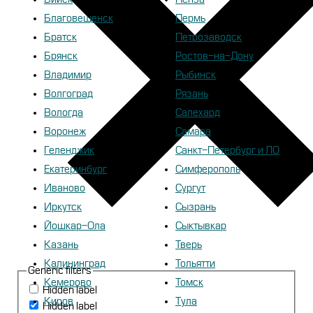
Благовещенск
Пермь
Братск
Петрозаводск
Брянск
Ростов-на-Дону
Владимир
Рыбинск
Волгоград
Рязань
Вологда
Салехард
Воронеж
Самара
Геленджик
Санкт-Петербург и ЛО
Екатеринбург
Симферополь
Иваново
Сургут
Иркутск
Сызрань
Йошкар-Ола
Сыктывкар
Казань
Тверь
Калининград
Тольятти
Generic filters
Кемерово
Томск
Hidden label
Киров
Тула
Hidden label