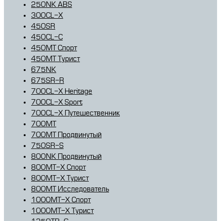
250NK ABS
300CL-X
450SR
450CL-C
450MT Спорт
450MT Турист
675NK
675SR-R
700CL-X Heritage
700CL-X Sport
700CL-X Путешественник
700MT
700MT Продвинутый
750SR-S
800NK Продвинутый
800MT-X Спорт
800MT-X Турист
800MT Исследователь
1000MT-X Спорт
1000MT-X Турист