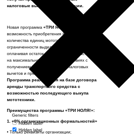
налоговые вычеты и преференции.
Новая программа
«ТРИ НОЛЯ!»
дает Вам
возможность приобретения большего
количества единиц мототехники при
ограниченности выделенного бюджета,
оплачивая остаток суммы равными частями
на максимально комфортных условиях с
получением соответствующих налоговых
вычетов и преференций.
Программа реализуется на базе договора
аренды транспортного средства с
возможностью последующего выкупа
мототехники.
Преимущества программы «ТРИ НОЛЯ!»:
Generic filters
1. «0% организационных формальностей»
Hidden label
Hidden label
• Только реквизиты организации;