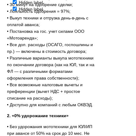
Hidden label
• 30 минут на одобрение сделки;
Hidden label
• Лояльность одобрения = 97%;
• Выкуп техники и отгрузка день-в-день с
оплатой аванса;
• Постановка на гос. учет силами ООО
«Мотоаренда»;
• Все доп. расходы (ОСАГО, госпошлины и
пр.) — включены в стоимость договора;
• Различные варианты выкупа мототехники
по окончании договора (как на ЮЛ, так и на
ФЛ — с различными форматами
оформления права собственности);
• Все возможные налоговые вычеты и
преференции (вычет НДС + простое
списание на расходы);
• Доступно для компаний с любым ОКВЭД.
2. «0% удорожание техники»
• Без удорожания мототехники для ЮЛ/ИП
при авансе от 50% на срок до 10 мес. Не