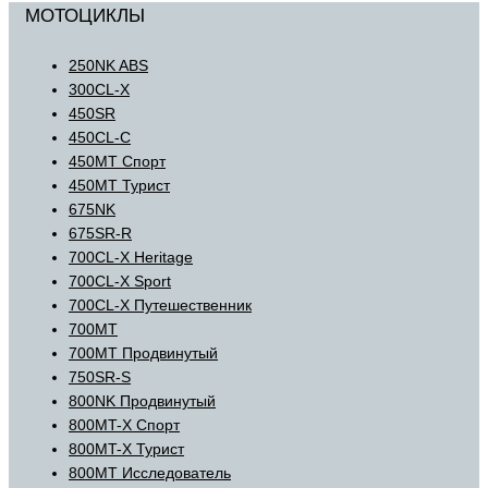
МОТОЦИКЛЫ
250NK ABS
300CL-X
450SR
450CL-C
450MT Спорт
450MT Турист
675NK
675SR-R
700CL-X Heritage
700CL-X Sport
700CL-X Путешественник
700MT
700MT Продвинутый
750SR-S
800NK Продвинутый
800MT-X Спорт
800MT-X Турист
800MT Исследователь