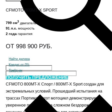
CFMOTO 800MT-X SPORT
3
799 см
двигатель
91 л.с.
мощность
2 года
гарантия
998 900
Найти дилера
Кредит от 0%
Трейд-ин
ПОЛУЧИТЬ ПРЕДЛОЖЕНИЕ
CFMOTO 800MT-X Спорт / 800MT-X Sport создан для
экстремальных условий. Прошедший испытания на
трассах Портимао, этот мотоцикл демонстрирует
уверенное поведение на сложном бездорожье. Он