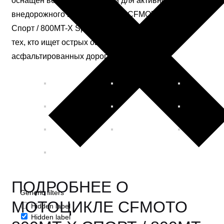
оснащен всем необходимым для активного
внедорожного использования. CFMOTO 800MT-X
Спорт / 800MT-X Sport — надежный мотоцикл для
тех, кто ищет острых ощущений за пределами
асфальтированных дорог.
ПОДРОБНЕЕ О
Generic filters
МОТОЦИКЛЕ CFMOTO
Hidden label
Hidden label