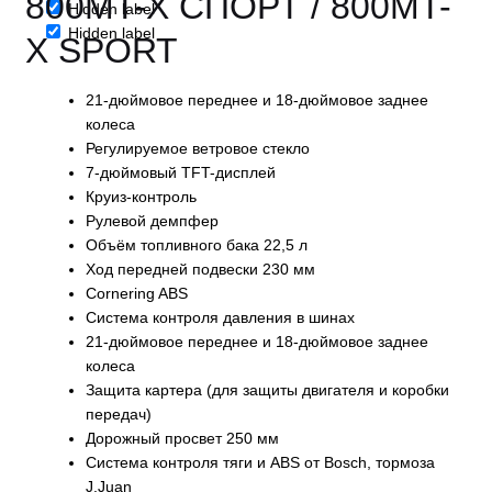
800MT-X СПОРТ /
800MT-
Hidden label
Hidden label
X SPORT
21-дюймовое переднее и 18-дюймовое заднее
колеса
Регулируемое ветровое стекло
7-дюймовый TFT-дисплей
Круиз-контроль
Рулевой демпфер
Объём топливного бака 22,5 л
Ход передней подвески 230 мм
Cornering ABS
Система контроля давления в шинах
21-дюймовое переднее и 18-дюймовое заднее
колеса
Защита картера (для защиты двигателя и коробки
передач)
Дорожный просвет 250 мм
Система контроля тяги и ABS от Bosch, тормоза
J.Juan