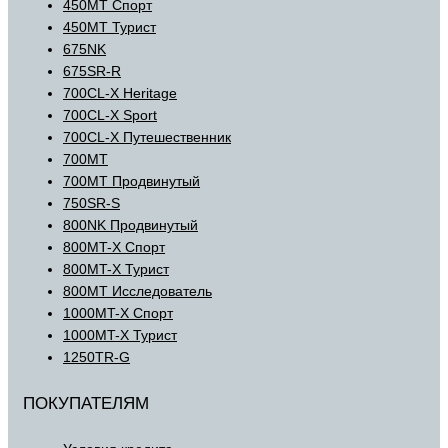
450MT Спорт
450MT Турист
675NK
675SR-R
700CL-X Heritage
700CL-X Sport
700CL-X Путешественник
700MT
700MT Продвинутый
750SR-S
800NK Продвинутый
800MT-X Спорт
800MT-X Турист
800MT Исследователь
1000MT-X Спорт
1000MT-X Турист
1250TR-G
ПОКУПАТЕЛЯМ