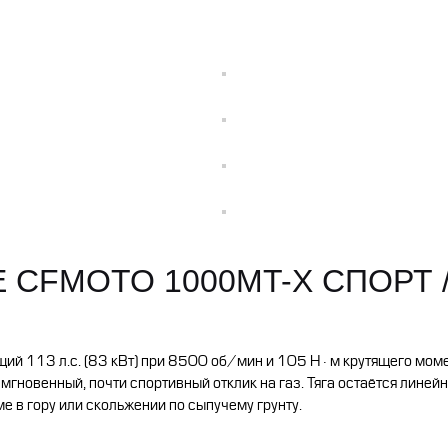
Е CFMOTO
1000MT-X СПОРТ
ий 113 л.с. (83 кВт) при 8500 об/мин и 105
Н·м крутящего моме
гновенный, почти спортивный отклик на газ. Тяга остаётся линей
е в гору или скольжении по сыпучему грунту.