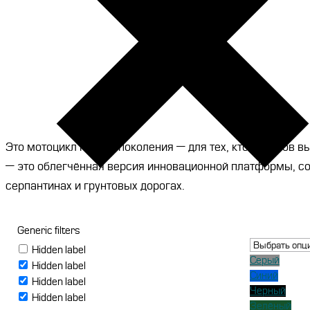
ОПЦИИ
113
л.с.
МОЖНО
ВЫБРАТЬ
мощность
2
года
НА
СТРАНИЦ
гарантия
ТОВАРА.
Это мотоцикл нового поколения — для тех, кто не гот
— это облегчённая версия инновационной платформы, со
серпантинах и грунтовых дорогах.
Generic filters
Hidden label
Серый
Hidden label
Синий
Hidden label
Черный
Hidden label
Зелёный