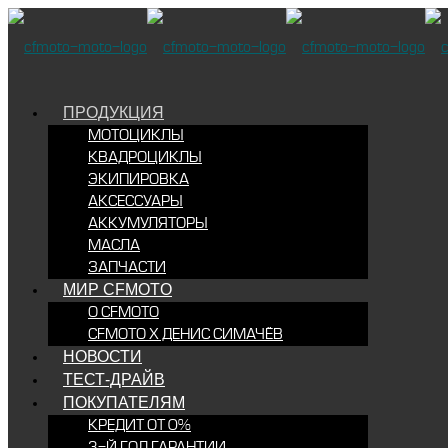
ПРОДУКЦИЯ
МОТОЦИКЛЫ
КВАДРОЦИКЛЫ
ЭКИПИРОВКА
АКСЕССУАРЫ
АККУМУЛЯТОРЫ
МАСЛА
ЗАПЧАСТИ
МИР CFMOTO
О CFMOTO
CFMOTO X ДЕНИС СИМАЧЁВ
НОВОСТИ
ТЕСТ-ДРАЙВ
ПОКУПАТЕЛЯМ
КРЕДИТ ОТ 0%
3-Й ГОД ГАРАНТИИ