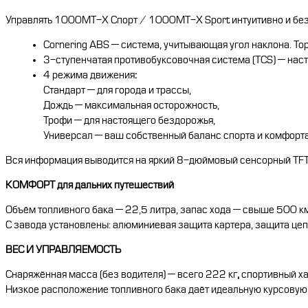
Управлять 1000MT-X Спорт / 1000MT-X Sport интуитивно и безо
Cornering ABS — система, учитывающая угол наклона. То
3-ступенчатая противобуксовочная система (TCS) — наст
4 режима движения
:
Стандарт
— для города и трассы,
Дождь — максимальная осторожность,
Трофи — для настоящего бездорожья,
Универсал — ваш собственный баланс спорта и комфорта
Вся информация выводится на яркий 8-дюймовый сенсорный TF
КОМФОРТ для дальних путешествий
Объём топливного бака — 22,5 литра, запас хода — свыше 500 к
С завода установлены: алюминиевая защита картера, защита цепи
ВЕС И УПРАВЛЯЕМОСТЬ
Снаряжённая масса (без водителя) — всего 222 кг
,
спортивный ха
Низкое расположение топливного бака даёт идеальную курсовую 