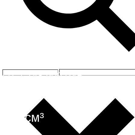
ЭТОТ
1 148 900
ТОВАР
Найти дилера
ИМЕЕТ
Кредит от 0%
Трейд-ин
НЕСКОЛЬ
946
см³
ВАРИАЦИ
двигатель