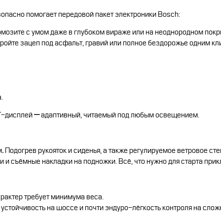
пасно помогает передовой пакет электроники Bosch:
рмозите с умом даже в глубоком вираже или на неоднородном покр
ройте зацеп под асфальт, гравий или полное бездорожье одним кл
.
T-дисплей
—
адаптивный, читаемый под любым освещением.
м
.
Подогрев рукояток и сиденья, а также регулируемое ветровое сте
 и съёмные накладки на подножки. Всё, что нужно для старта при
рактер требует минимума веса.
устойчивость на шоссе и почти эндуро-лёгкость контроля на слож