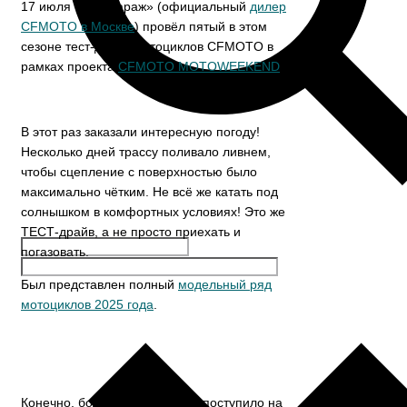
17 июля «ТвойГараж» (официальный
дилер
CFMOTO в Москве
) провёл пятый в этом
сезоне тест-драйв мотоциклов CFMOTO в
рамках проекта
CFMOTO MOTOWEEKEND
.
В этот раз заказали интересную погоду!
Несколько дней трассу поливало ливнем,
чтобы сцепление с поверхностью было
максимально чётким. Не всё же катать под
солнышком в комфортных условиях! Это же
ТЕСТ-драйв, а не просто приехать и
погазовать.
Был представлен полный
модельный ряд
мотоциклов 2025 года
.
Конечно, большинство заявок поступило на