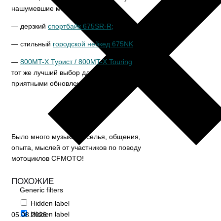
нашумевшие мотоциклы:
— дерзкий
спортбайк 675SR-R;
— стильный
городской нейкед 675NK
;
—
800MT-X Турист / 800MT-X Touring
— всё
тот же лучший выбор для путешествий, но с
приятными обновлениями!
Было много музыки, веселья, общения,
опыта, мыслей от участников по поводу
мотоциклов CFMOTO!
ПОХОЖИЕ
Generic filters
Hidden label
Hidden label
05.08.2026