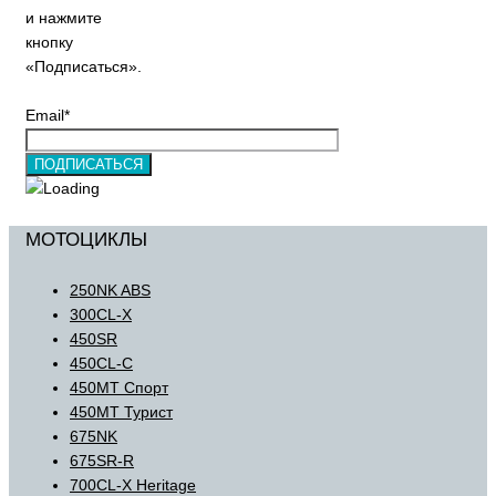
и нажмите
кнопку
«Подписаться».
Email*
МОТОЦИКЛЫ
250NK ABS
300CL-X
450SR
450CL-C
450MT Спорт
450MT Турист
675NK
675SR-R
700CL-X Heritage