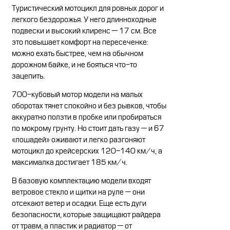
Туристический мотоцикл для ровных дорог и
легкого бездорожья. У него длинноходные
подвески и высокий клиренс — 17 см. Все
это повышает комфорт на пересеченке:
можно ехать быстрее, чем на обычном
дорожном байке, и не бояться что-то
зацепить.
700-кубовый мотор модели на малых
оборотах тянет спокойно и без рывков, чтобы
аккуратно ползти в пробке или пробираться
по мокрому грунту. Но стоит дать газу — и 67
«лошадей» оживают и легко разгоняют
мотоцикл до крейсерских 120-140 км/ч, а
максималка достигает 185 км/ч.
В базовую комплектацию модели входят
ветровое стекло и щитки на руле — они
отсекают ветер и осадки. Еще есть дуги
безопасности, которые защищают райдера
от травм, а пластик и радиатор — от