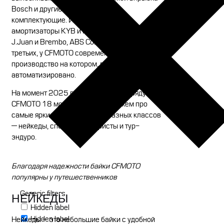
Bosch и другие проверенные
комплектующие. Используются
амортизаторы KYB и Marzocchi, тормоза
J.Juan и Brembo, ABS Continental и SORL. В-
третьих, у CFMOTO современный завод,
производство на котором, почти полностью,
автоматизировано.
На момент 2025 года в модельном ряду
CFMOTO 18 мотоциклов. Расскажем про
самые яркие модели бренда разных классов
— нейкеды, спортбайки, туристы и тур-
эндуро.
Благодаря надежности байки CFMOTO
популярны у путешественников
Generic filters
НЕЙКЕДЫ
Hidden label
Hidden label
Нейкеды — это небольшие байки с удобной