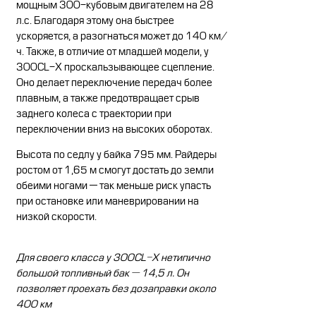
мощным 300-кубовым двигателем на 28
л.с. Благодаря этому она быстрее
ускоряется, а разогнаться может до 140 км/
ч. Также, в отличие от младшей модели, у
300CL-X проскальзывающее сцепление.
Оно делает переключение передач более
плавным, а также предотвращает срыв
заднего колеса с траектории при
переключении вниз на высоких оборотах.
Высота по седлу у байка 795 мм. Райдеры
ростом от 1,65 м смогут достать до земли
обеими ногами — так меньше риск упасть
при остановке или маневрировании на
низкой скорости.
Для своего класса у 300CL-X нетипично
большой топливный бак — 14,5 л. Он
позволяет проехать без дозаправки около
400 км