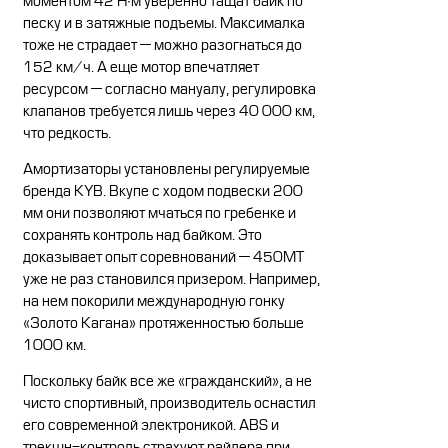
моментом 42 Н∙м уверенно тащат байк по
песку и в затяжные подъемы. Максималка
тоже не страдает — можно разогнаться до
152 км/ч. А еще мотор впечатляет
ресурсом — согласно мануалу, регулировка
клапанов требуется лишь через 40 000 км,
что редкость.
Амортизаторы установлены регулируемые
бренда KYB. Вкупе с ходом подвески 200
мм они позволяют мчаться по гребенке и
сохранять контроль над байком. Это
доказывает опыт соревнований — 450MT
уже не раз становился призером. Например,
на нем покорили международную гонку
«Золото Кагана» протяженностью больше
1000 км.
Поскольку байк все же «гражданский», а не
чисто спортивный, производитель оснастил
его современной электроникой. ABS и
трекшн-контроль страхуют райдера при