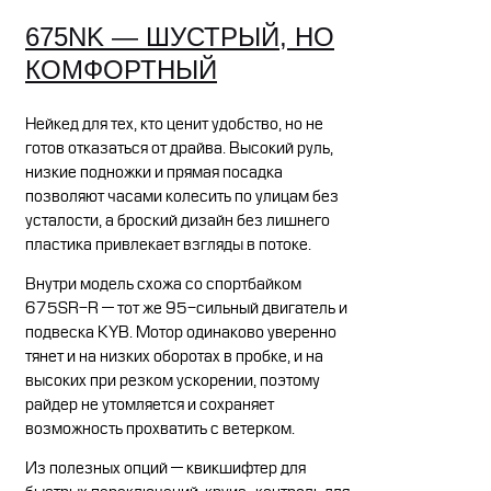
675NK — ШУСТРЫЙ, НО
КОМФОРТНЫЙ
Нейкед для тех, кто ценит удобство, но не
готов отказаться от драйва. Высокий руль,
низкие подножки и прямая посадка
позволяют часами колесить по улицам без
усталости, а броский дизайн без лишнего
пластика привлекает взгляды в потоке.
Внутри модель схожа со спортбайком
675SR-R — тот же 95-сильный двигатель и
подвеска KYB. Мотор одинаково уверенно
тянет и на низких оборотах в пробке, и на
высоких при резком ускорении, поэтому
райдер не утомляется и сохраняет
возможность прохватить с ветерком.
Из полезных опций — квикшифтер для