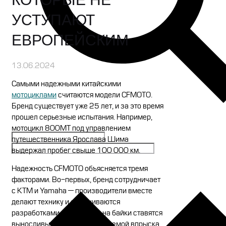
УСТУПАЮТ
ЕВРОПЕЙСКИМ
13.06.2024
Самыми надежными китайскими
мотоциклами
считаются модели CFMOTO.
Бренд существует уже 25 лет, и за это время
прошел серьезные испытания. Например,
мотоцикл 800MT под управлением
путешественника Ярослава Шима
выдержал пробег свыше 100 000 км.
Надежность CFMOTO объясняется тремя
факторами. Во-первых, бренд сотрудничает
с KTM и Yamaha — производители вместе
делают технику и обмениваются
разработками. Во-вторых, на байки ставятся
выносливые двигатели с системой впрыска