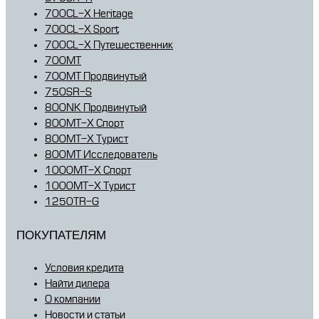
700CL-X Heritage
700CL-X Sport
700CL-X Путешественник
700MT
700MT Продвинутый
750SR-S
800NK Продвинутый
800MT-X Спорт
800MT-X Турист
800MT Исследователь
1000MT-X Спорт
1000MT-X Турист
1250TR-G
ПОКУПАТЕЛЯМ
Условия кредита
Найти дилера
О компании
Новости и статьи