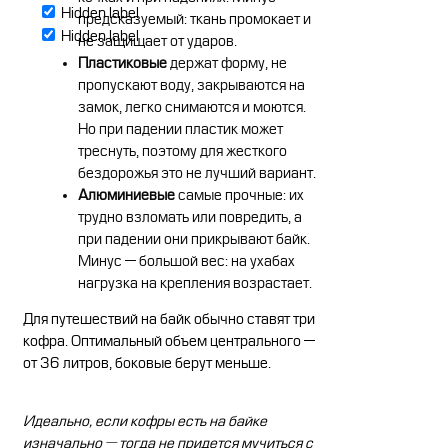
Hidden label
предсказуемый: ткань промокает и
Hidden label
не защищает от ударов.
Пластиковые
держат форму, не
пропускают воду, закрываются на
замок, легко снимаются и моются.
Но при падении пластик может
треснуть, поэтому для жесткого
бездорожья это не лучший вариант.
Алюминиевые
самые прочные: их
трудно взломать или повредить, а
при падении они прикрывают байк.
Минус — большой вес: на ухабах
нагрузка на крепления возрастает.
Для путешествий на байк обычно ставят три
кофра. Оптимальный объем центрального —
от 36 литров, боковые берут меньше.
Идеально, если кофры есть на байке
изначально — тогда не придется мучиться с