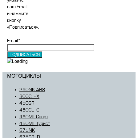
укажите
ваш Email
и нажмите
кнопку
«Подписаться».
Email*
МОТОЦИКЛЫ
250NK ABS
300CL-X
450SR
450CL-C
450MT Спорт
450MT Турист
675NK
675SR-R