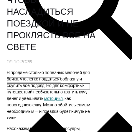
НАСЛАДИТЬСЯ
ПОЕЗДКОЙ И НЕ
ПРОКЛЯСТЬ ВСЕ НА
СВЕТЕ
09.10.2025
В продаже столько полезных мелочей для
байка, что легко поддаться соблазну и
скупить все подряд. Но для комфортных
путешествий необязательно тратить кучу
денег и увешивать
мотоцикл
, как
новогоднюю елку. Можно обойтись самым
необходимым — и поездка будет ничуть не
хуже.
Расскажем про базовые аксессуары,