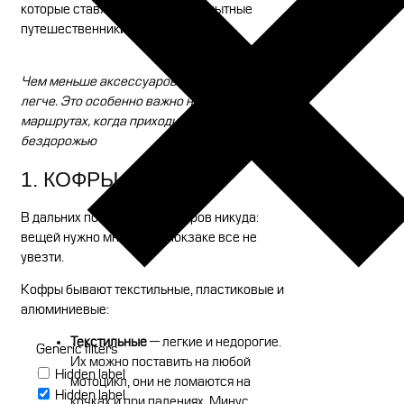
которые ставят на мотоциклы опытные
путешественники.
Чем меньше аксессуаров на байке, тем он
легче. Это особенно важно на сложных
маршрутах, когда приходится пробираться по
бездорожью
1. КОФРЫ
В дальних поездках без кофров никуда:
вещей нужно много, а в рюкзаке все не
увезти.
Кофры бывают текстильные, пластиковые и
алюминиевые:
Текстильные
— легкие и недорогие.
Generic filters
Их можно поставить на любой
Hidden label
мотоцикл, они не ломаются на
Hidden label
кочках и при падениях. Минус