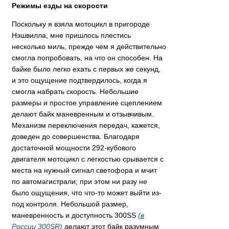
Режимы езды на скорости
Поскольку я взяла мотоцикл в пригороде
Нэшвилла, мне пришлось плестись
несколько миль, прежде чем я действительно
смогла попробовать, на что он способен. На
байке было легко ехать с первых же секунд,
и это ощущение подтвердилось, когда я
смогла набрать скорость. Небольшие
размеры и простое управление сцеплением
делают байк маневренным и отзывчивым.
Механизм переключения передач, кажется,
доведен до совершенства. Благодаря
достаточной мощности 292-кубового
двигателя мотоцикл с легкостью срывается с
места на нужный сигнал светофора и мчит
по автомагистрали; при этом ни разу не
было ощущения, что что-то может выйти из-
под контроля. Небольшой размер,
маневренность и доступность 300SS
(в
России 300SR)
делают этот байк разумным