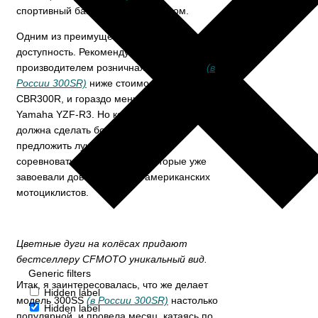
спортивный байк с полным обвесом.
Одним из преимуществ CFMOTO является
доступность. Рекомендуемая
производителем розничная цена 300SS
(в
России 300SR)
ниже стоимости Honda
CBR300R, и гораздо меньше, чем цена
Yamaha YZF-R3. Но компания CFMOTO
должна сделать больше, чем просто
предложить лучшую цену, чтобы
соревноваться с брендами, которые уже
завоевали доверие многих американских
мотоциклистов.
Цветные дуги на колёсах придают
бестселлеру CFMOTO уникальный вид.
Generic filters
Итак, я заинтересовалась, что же делает
Hidden label
модель 300SS
(в России 300SR)
настолько
Hidden label
популярной, и провела месяц, катаясь по