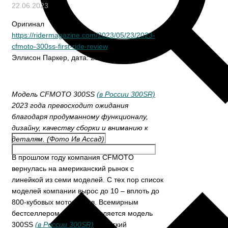
22.06.2023
Оригинал
https://ridermagazine.com/2023/05/23/2023-
cfmoto-300ss-first-ride-review
. Автор обзора:
Эллисон Паркер, дата: 23 мая 2023 г.
Модель CFMOTO 300SS
(в России 300SR)
2023 года превосходит ожидания
благодаря продуманному функционалу,
дизайну, качеству сборки и вниманию к
деталям. (Фото Ив Ассад)
В прошлом году компания CFMOTO
вернулась на американский рынок с
линейкой из семи моделей. С тех пор список
моделей компании вырос до 10 – вплоть до
800-кубовых мотоциклов. Всемирным
бестселлером CFMOTO является модель
300SS
(в России 300SR)
— лёгкий