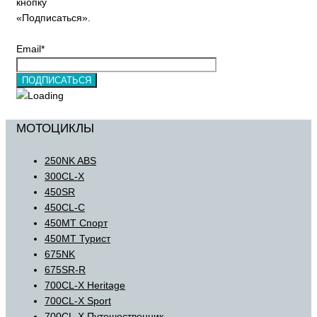
кнопку
«Подписаться».
Email*
МОТОЦИКЛЫ
250NK ABS
300CL-X
450SR
450CL-C
450MT Спорт
450MT Турист
675NK
675SR-R
700CL-X Heritage
700CL-X Sport
700CL-X Путешественник