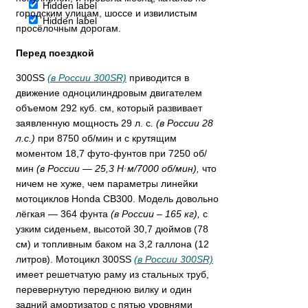
Hidden label
городским улицам, шоссе и извилистым
Hidden label
просёлочным дорогам.
Перед поездкой
300SS
(в России 300SR)
приводится в
движение одноцилиндровым двигателем
объемом 292 куб. см, который развивает
заявленную мощность 29 л. с
. (в России 28
л.с.)
при 8750 об/мин и с крутящим
моментом 18,7 футо-фунтов при 7250 об/
мин
(в России —
25,3 Н·м/7000 об/мин
)
,
что
ничем не хуже, чем параметры линейки
мотоциклов Honda CB300. Модель довольно
лёгкая — 364 фунта
(в России – 165 кг),
с
узким сиденьем, высотой 30,7 дюймов (78
см) и топливным баком на 3,2 галлона (12
литров). Мотоцикл 300SS
(в России 300SR)
имеет решетчатую раму из стальных труб,
перевернутую переднюю вилку и один
задний амортизатор с пятью уровнями